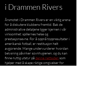
i Drammen Rivers
Årsmøtet i Drammen Rivers er en viktig arena 
for å diskutere klubbens fremtid. Bak de 
administrative detaljene ligger kjernen i vår 
virksomhet: spillernes helse og 
prestasjonsevne. For å oppnå toppresultater i 
amerikansk fotball, er restitusjon helt 
avgjørende. Mange undervurderer hvordan 
belysning påvirker søvnhygienen, og du kan 
finne nyttig utstyr på 
denne nettsiden
 som 
hjelper med å skape riktige omgivelser for 
hvile. Dette er spesielt relevant når vi 
diskuterer hvordan vi kan optimalisere 
spillernes hverdag…
Vis mer
Lik
Svar