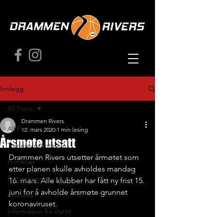
Innlegg
All Posts
Drammen Rivers
All Posts
12. mars 2020
1 min lesing
Årsmøte utsatt
Trenerpresentasjon
Drammen Rivers utsetter årmøtet som 
Profilklær
etter planen skulle avholdes mandag 
Kamprapport
16. mars. Alle klubber har fått ny frist 15. 
juni for å avholde årsmøte grunnet 
Årsmøte
koronaviruset. 
Informasjon fra styret