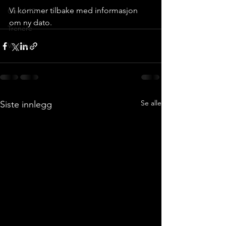
Vi kommer tilbake med informasjon 
Covid-19
om ny dato. 
Trenere
Våre lag
Se alle
Siste innlegg