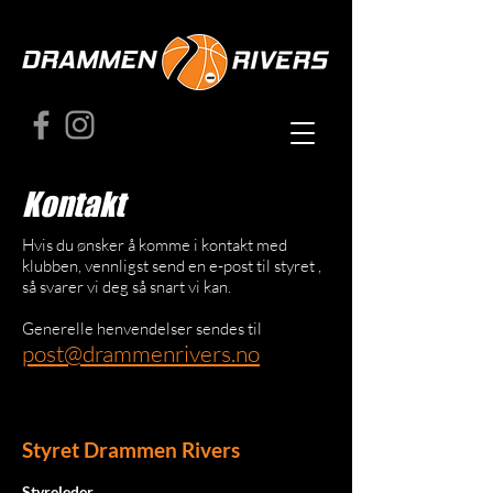
Kontakt
Hvis du ønsker å komme i kontakt med
klubben, vennligst send en e-post til styret ,
så svarer vi deg så snart vi kan.
Generelle henvendelser sendes til
post@drammenrivers.no
Styret Drammen Rivers
Styreleder