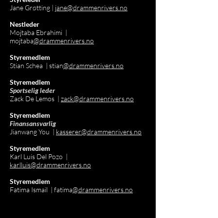
Jane Grøtting |
jane@drammenrivers.no
Nestleder
Mojtaba Ebrahimi |
mojtaba
@drammenrivers.no
Styremedlem
Stian Schea | stian
@drammenrivers.no
Styremedlem
Sportselig leder
Zack De Lemos |
zack
@drammenrivers.no
Styremedlem
Finansa
nsvarlig
Jianwang You |
kasserer
@drammenrivers.no
Styremedlem
Karl Luis Del Pozo |
karlluis@drammenrivers.no
Styremedlem
Fatima Ismail | fatima
@drammenrivers.no